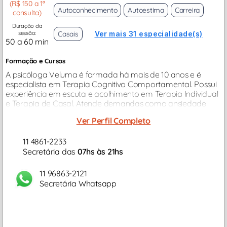
(R$ 150 a 1ª
Autoconhecimento
Autoestima
Carreira
consulta)
Duração da
sessão:
Casais
Ver mais 31 especialidade(s)
50 a 60 min
Formação e Cursos
A psicóloga Veluma é formada há mais de 10 anos e é
especialista em Terapia Cognitivo Comportamental. Possui
experiência em escuta e acolhimento em Terapia Individual
e Terapia de Casal. Atende demandas como ansiedade
generalizada, conflitos profissionais, amorosos e familiares,
Ver Perfil Completo
disfunção sexual...
11 4861-2233
Secretária das
07hs às 21hs
11 96863-2121
Secretária Whatsapp