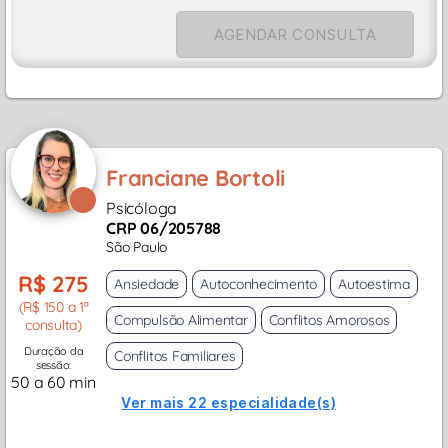
AGENDAR CONSULTA
Franciane Bortoli
Psicóloga
CRP 06/205788
São Paulo
R$ 275
Ansiedade
Autoconhecimento
Autoestima
(R$ 150 a 1ª
Compulsão Alimentar
Conflitos Amorosos
consulta)
Duração da
Conflitos Familiares
sessão:
50 a 60 min
Ver mais 22 especialidade(s)