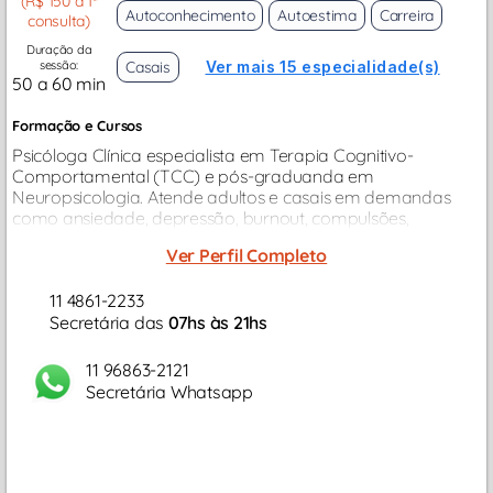
(R$ 150 a 1ª
Autoconhecimento
Autoestima
Carreira
consulta)
Duração da
sessão:
Casais
Ver mais 15 especialidade(s)
50 a 60 min
Formação e Cursos
Psicóloga Clínica especialista em Terapia Cognitivo-
Comportamental (TCC) e pós-graduanda em
Neuropsicologia. Atende adultos e casais em demandas
como ansiedade, depressão, burnout, compulsões,
psicossomática, conflitos afetivos e transição de carreira...
Ver Perfil Completo
11 4861-2233
Secretária das
07hs às 21hs
11 96863-2121
Secretária Whatsapp