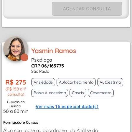
AGENDAR CONSULTA
Yasmin Ramos
Psicóloga
CRP 06/163775
São Paulo
R$ 275
Ansiedade
Autoconhecimento
Autoestima
(R$ 150 a 1ª
Baixa Autoestima
Casais
Casamento
consulta)
Duração da
sessão:
Ver mais 15 especialidade(s)
50 a 60 min
Formação e Cursos
Atua com base na abordagem da Análise do