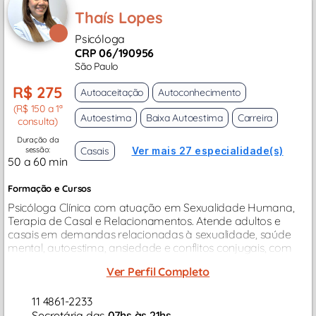
Thaís Lopes
Psicóloga
CRP 06/190956
São Paulo
R$ 275
Autoaceitação
Autoconhecimento
(R$ 150 a 1ª
Autoestima
Baixa Autoestima
Carreira
consulta)
Duração da
sessão:
Casais
Ver mais 27 especialidade(s)
50 a 60 min
Formação e Cursos
Psicóloga Clínica com atuação em Sexualidade Humana,
Terapia de Casal e Relacionamentos. Atende adultos e
casais em demandas relacionadas à sexualidade, saúde
mental, autoestima, ansiedade e conflitos conjugais, com
base na Análise do Comportamento...
Ver Perfil Completo
11 4861-2233
Secretária das
07hs às 21hs