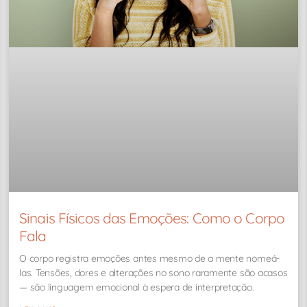
Sinais Físicos das Emoções: Como o Corpo
Fala
O corpo registra emoções antes mesmo de a mente nomeá-
las. Tensões, dores e alterações no sono raramente são acasos
— são linguagem emocional à espera de interpretação.