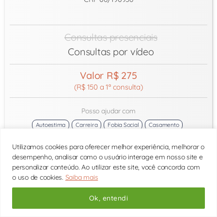
Consultas presenciais
Consultas por vídeo
Valor R$ 275
(R$ 150 a 1ª consulta)
Posso ajudar com
Autoestima
Carreira
Fobia Social
Casamento
Conflitos Amorosos
Utilizamos cookies para oferecer melhor experiência, melhorar o
próximo horário:
desempenho, analisar como o usuário interage em nosso site e
personalizar conteúdo. Ao utilizar este site, você concorda com
Consulte os horários
o uso de cookies.
Saiba mais
Ok, entendi