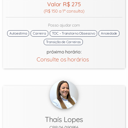
Valor R$ 275
(R$ 150 a 1ª consulta)
Posso ajudar com
Autoestima
Carreira
TOC – Transtorno Obsessivo
Ansiedade
Transição de Carreiras
próximo horário:
Consulte os horários
Thaís Lopes
CRP 06/190956