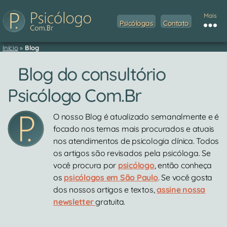
Mais
Psicólogas
Contato
Início
»
Blog
Blog do consultório
Psicólogo Com.Br
O nosso Blog é atualizado semanalmente e é
focado nos temas mais procurados e atuais
nos atendimentos de psicologia clínica. Todos
os artigos são revisados pela psicóloga. Se
você procura por
psicólogo
, então conheça
os
psicólogos em São Paulo
. Se você gosta
dos nossos artigos e textos,
assine nossa
newsletter
gratuita.