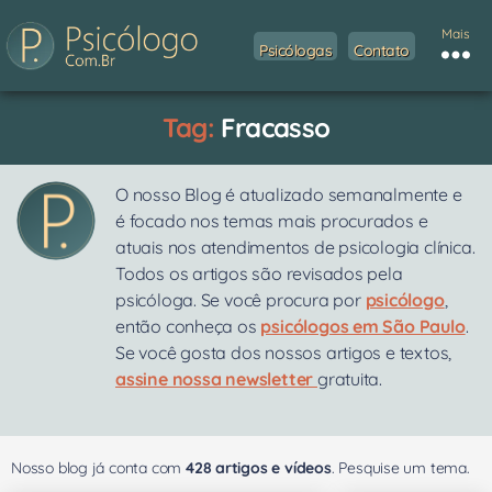
Mais
Psicólogas
Contato
Tag:
Fracasso
O nosso Blog é atualizado semanalmente e
é focado nos temas mais procurados e
atuais nos atendimentos de psicologia clínica.
Todos os artigos são revisados pela
psicóloga. Se você procura por
psicólogo
,
então conheça os
psicólogos em São Paulo
.
Se você gosta dos nossos artigos e textos,
assine nossa newsletter
gratuita.
Nosso blog já conta com
428 artigos e vídeos
. Pesquise um tema.