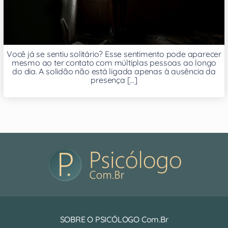
Você já se sentiu solitário? Esse sentimento pode aparecer
mesmo ao ter contato com múltiplas pessoas ao longo
do dia. A solidão não está ligada apenas à ausência da
presença [...]
SOBRE O PSICÓLOGO Com.Br