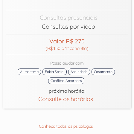
Consultas presenciais
Consultas por vídeo
Valor R$ 275
(R$ 150 a 1ª consulta)
Posso ajudar com
Autoestima
Fobia Social
Ansiedade
Casamento
Conflitos Amorosos
próximo horário:
Consulte os horários
Conheça todos os psicólogos