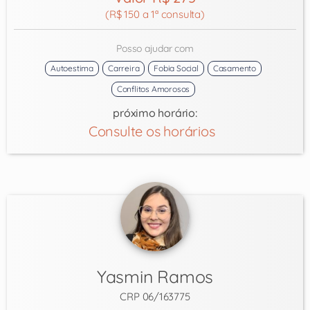
(R$ 150 a 1ª consulta)
Posso ajudar com
Autoestima
Carreira
Fobia Social
Casamento
Conflitos Amorosos
próximo horário:
Consulte os horários
Yasmin Ramos
CRP 06/163775