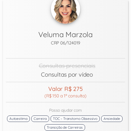
Veluma Marzola
CRP 06/124019
Consultas presenciais
Consultas por vídeo
Valor R$ 275
(R$ 150 a 1ª consulta)
Posso ajudar com
Autoestima
Carreira
TOC – Transtorno Obsessivo
Ansiedade
Transição de Carreiras