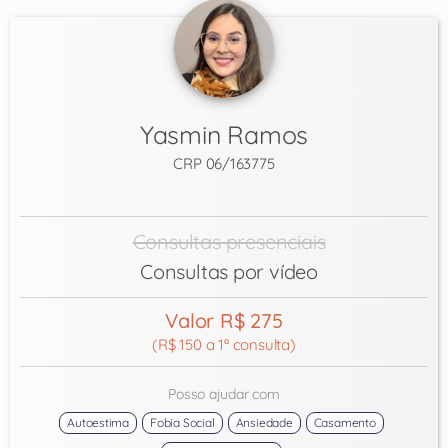
Yasmin Ramos
CRP 06/163775
Consultas presenciais
Consultas por vídeo
Valor R$ 275
(R$ 150 a 1ª consulta)
Posso ajudar com
Autoestima
Fobia Social
Ansiedade
Casamento