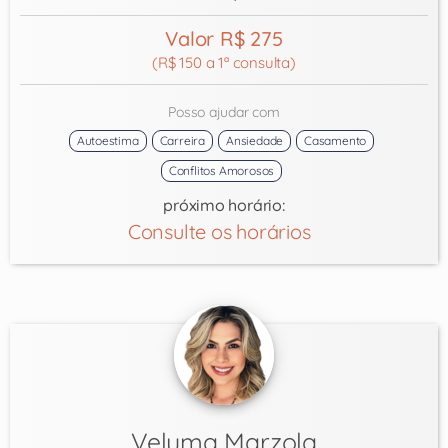
Valor R$ 275
(R$ 150 a 1ª consulta)
Posso ajudar com
Autoestima
Carreira
Ansiedade
Casamento
Conflitos Amorosos
próximo horário:
Consulte os horários
Veluma Marzola