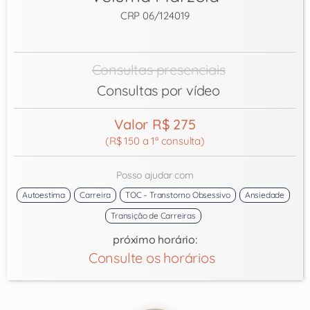
CRP 06/124019
Consultas presenciais
Consultas por vídeo
Valor R$ 275
(R$ 150 a 1ª consulta)
Posso ajudar com
Autoestima
Carreira
TOC – Transtorno Obsessivo
Ansiedade
Transição de Carreiras
próximo horário:
Consulte os horários