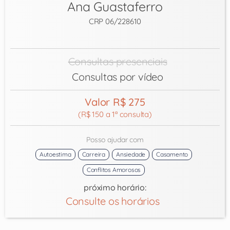
Ana Guastaferro
CRP 06/228610
Consultas presenciais
Consultas por vídeo
Valor R$ 275
(R$ 150 a 1ª consulta)
Posso ajudar com
Autoestima
Carreira
Ansiedade
Casamento
Conflitos Amorosos
próximo horário:
Consulte os horários