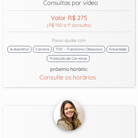
Consultas por vídeo
Valor R$ 275
(R$ 150 a 1ª consulta)
Posso ajudar com
Autoestima
Carreira
TOC – Transtorno Obsessivo
Ansiedade
Transição de Carreiras
próximo horário:
Consulte os horários