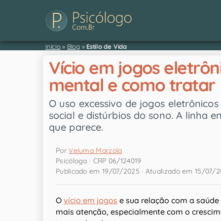
Início
»
Blog
»
Estilo de Vida
Vício em jogos eletrô
mental e como tratar
O uso excessivo de jogos eletrônico
social e distúrbios do sono. A linha 
que parece.
Por
Veluma Marzola
Psicóloga · CRP 06/124019
Publicado em 19/07/2025 · Atualizado em 15/07/
O
vício em jogos
e sua relação com a saúde
mais atenção, especialmente com o crescim