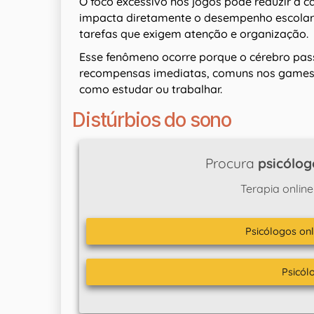
O foco excessivo nos jogos pode reduzir a 
impacta diretamente o desempenho escolar ou
tarefas que exigem atenção e organização.
Esse fenômeno ocorre porque o cérebro pas
recompensas imediatas, comuns nos games, t
como estudar ou trabalhar.
Distúrbios do sono
Procura
psicólog
Terapia online
Psicólogos onl
Psicól