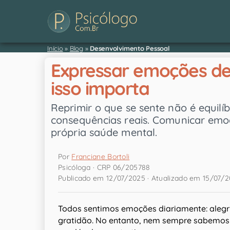
Início
»
Blog
»
Desenvolvimento Pessoal
Expressar emoções de
isso importa
Reprimir o que se sente não é equil
consequências reais. Comunicar emo
própria saúde mental.
Por
Franciane Bortoli
Psicóloga · CRP 06/205788
Publicado em 12/07/2025 · Atualizado em 15/07/
Todos sentimos emoções diariamente: alegria
gratidão. No entanto, nem sempre sabemos