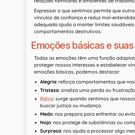
relações familiares e ambientes de trabalho
Expressar o que sentimos permite que outr
vínculos de confiança e reduz mal-entendid
adequada ajuda a manter limites saudáveis 
comportamentos destrutivos.
Emoções básicas e suas
Todas as emoções têm uma função adaptativa
proteger nossos interesses e estabelecer v
emoções básicas, podemos destacar:
Alegria
: reforça comportamentos que nos
Tristeza
: sinaliza uma perda ou frustraç
Raiva
: surge quando sentimos que nossos
buscar justiça ou mudança.
Medo
: nos prepara para enfrentar ou evit
Nojo
: nos protege de substâncias ou com
Surpresa
: nos ajuda a processar algo in