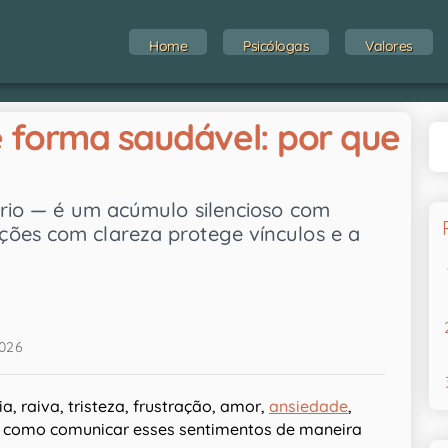
Home
Psicólogas
Valores
 forma saudável: por que
íbrio — é um acúmulo silencioso com
ções com clareza protege vínculos e a
2026
, raiva, tristeza, frustração, amor,
ansiedade
,
 como comunicar esses sentimentos de maneira