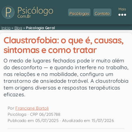
Mais
Psicólogas
Contato
Início
»
Blog
»
Psicologia Geral
Claustrofobia: o que é, causas,
sintomas e como tratar
O medo de lugares fechados pode ir muito além
do desconforto — e quando interfere no trabalho,
nas relações e na mobilidade, configura um
transtorno de ansiedade tratável. A claustrofobia
tem origens diversas e respostas terapêuticas
eficazes.
Por
Franciane Bortoli
Psicóloga · CRP 06/205788
Publicado em 05/07/2025 · Atualizado em 15/07/2026