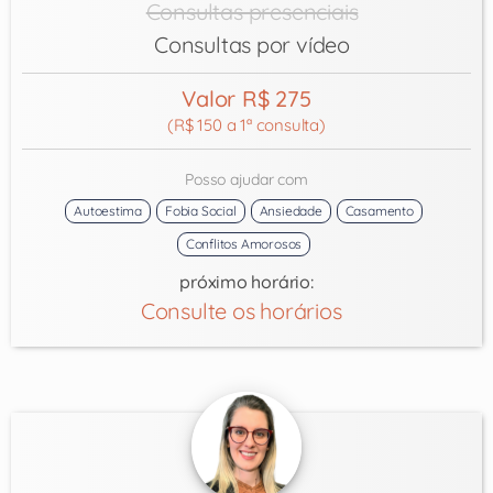
Consultas presenciais
Consultas por vídeo
Valor R$ 275
(R$ 150 a 1ª consulta)
Posso ajudar com
Autoestima
Fobia Social
Ansiedade
Casamento
Conflitos Amorosos
próximo horário:
Consulte os horários