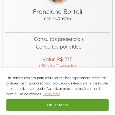
Franciane Bortoli
CRP 06/205788
Consultas presenciais
Consultas por vídeo
Valor R$ 275
(R$ 150 a 1ª consulta)
Utilizamos cookies para oferecer melhor experiência, melhorar
Posso ajudar com
o desempenho, analisar como o usuário interage em nosso site
Autoestima
TOC – Transtorno Obsessivo
Ansiedade
e personalizar conteúdo. Ao utilizar este site, você concorda
Conflitos Amorosos
Traição
com o uso de cookies.
Saiba mais
próximo horário:
Ok, entendi
Consulte os horários