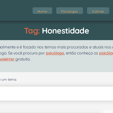
Home
Psicólogas
Valores
Tag:
Honestidade
almente e é focado nos temas mais procurados e atuais nos at
loga. Se você procura por
psicólogo
, então conheça os
psicól
wsletter
gratuita.
se um tema.