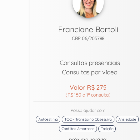
Franciane Bortoli
CRP 06/205788
Consultas presenciais
Consultas por vídeo
Valor R$ 275
(R$ 150 a 1ª consulta)
Posso ajudar com
Autoestima
TOC – Transtorno Obsessivo
Ansiedade
Conflitos Amorosos
Traição
próximo horário: