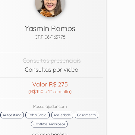
Yasmin Ramos
CRP 06/163775
Consultas presenciais
Consultas por vídeo
Valor R$ 275
(R$ 150 a 1ª consulta)
Posso ajudar com
Autoestima
Fobia Social
Ansiedade
Casamento
Conflitos Amorosos
próximo horário: