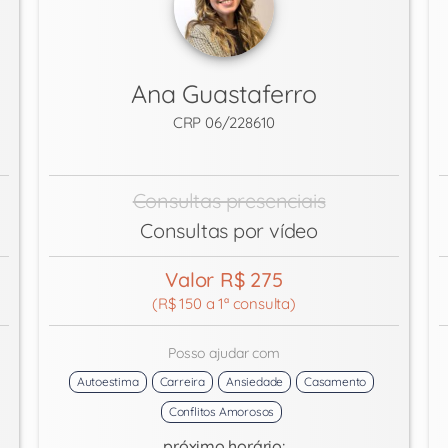
Ana Guastaferro
CRP 06/228610
Consultas presenciais
Consultas por vídeo
Valor R$ 275
(R$ 150 a 1ª consulta)
Posso ajudar com
Autoestima
Carreira
Ansiedade
Casamento
Conflitos Amorosos
próximo horário: