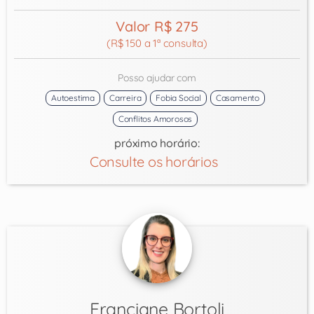
Valor R$ 275
(R$ 150 a 1ª consulta)
Posso ajudar com
Autoestima
Carreira
Fobia Social
Casamento
Conflitos Amorosos
próximo horário:
Consulte os horários
Franciane Bortoli