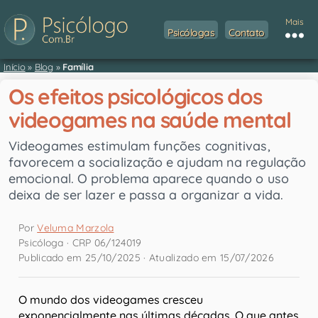
Mais
Psicólogas
Contato
Início
»
Blog
»
Família
Os efeitos psicológicos dos
videogames na saúde mental
Videogames estimulam funções cognitivas,
favorecem a socialização e ajudam na regulação
emocional. O problema aparece quando o uso
deixa de ser lazer e passa a organizar a vida.
Por
Veluma Marzola
Psicóloga · CRP 06/124019
Publicado em 25/10/2025 · Atualizado em 15/07/2026
O mundo dos videogames cresceu
exponencialmente nas últimas décadas. O que antes