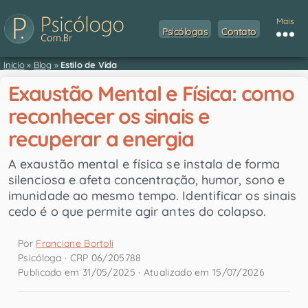
Mais
Psicólogas
Contato
Início
»
Blog
»
Estilo de Vida
Exaustão Mental e Física: como
reconhecer os sinais e
recuperar a energia
A exaustão mental e física se instala de forma
silenciosa e afeta concentração, humor, sono e
imunidade ao mesmo tempo. Identificar os sinais
cedo é o que permite agir antes do colapso.
Por
Franciane Bortoli
Psicóloga · CRP 06/205788
Publicado em 31/05/2025 · Atualizado em 15/07/2026