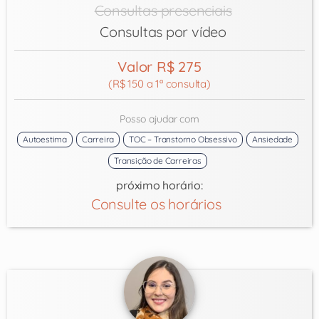
Consultas presenciais
Consultas por vídeo
Valor R$ 275
(R$ 150 a 1ª consulta)
Posso ajudar com
Autoestima
Carreira
TOC – Transtorno Obsessivo
Ansiedade
Transição de Carreiras
próximo horário:
Consulte os horários