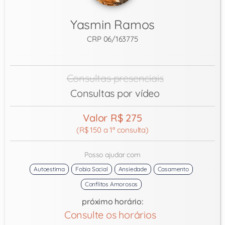
Yasmin Ramos
CRP 06/163775
Consultas presenciais
Consultas por vídeo
Valor R$ 275
(R$ 150 a 1ª consulta)
Posso ajudar com
Autoestima
Fobia Social
Ansiedade
Casamento
Conflitos Amorosos
próximo horário:
Consulte os horários