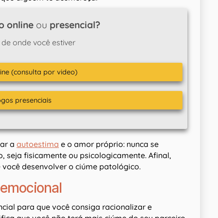
o online
ou
presencial?
 de onde você estiver
ine (consulta por video)
ogos presenciais
har a
autoestima
e o amor próprio: nunca se
 seja fisicamente ou psicologicamente. Afinal,
e você desenvolver o ciúme patológico.
a emocional
cial para que você consiga racionalizar e