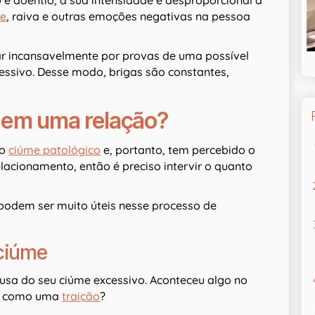
e doentio, a sua intensidade é desproporcional à
de
, raiva e outras emoções negativas na pessoa
rar incansavelmente por provas de uma possível
sessivo. Desse modo, brigas são constantes,
em uma relação?
 o
ciúme patológico
e, portanto, tem percebido o
lacionamento, então é preciso intervir o quanto
 podem ser muito úteis nesse processo de
 ciúme
usa do seu ciúme excessivo. Aconteceu algo no
o, como uma
traição
?