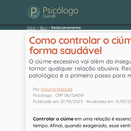
Início
»
Blog
»
Relacionamento
Como controlar o ciú
forma saudável
O ciúme excessivo vai além da insegu
tornar qualquer relação abusiva. Rec
patológico é o primeiro passo para 
Por
Veluma Marzola
Psicóloga · CRP 06/124019
Publicado em 07/10/2023 · Atualizado em 15/07/
Controlar o ciúme
em uma relação é essencia
tempo. Afinal, quando exagerado, esse senti