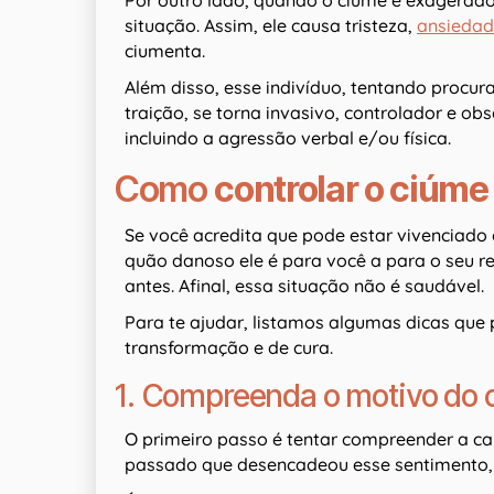
Por outro lado, quando o ciúme é exagerado 
situação. Assim, ele causa tristeza,
ansieda
ciumenta.
Além disso, esse indivíduo, tentando procu
traição, se torna invasivo, controlador e ob
incluindo a agressão verbal e/ou física.
Como
controlar o ciúme
Se você acredita que pode estar vivenciado
quão danoso ele é para você a para o seu re
antes. Afinal, essa situação não é saudável.
Para te ajudar, listamos algumas dicas que
transformação e de cura.
1. Compreenda o motivo do
O primeiro passo é tentar compreender a ca
passado que desencadeou esse sentiment