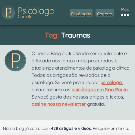
Mais
Psicólogas
Contato
Tag:
Traumas
O nosso Blog é atualizado semanalmente e
é focado nos temas mais procurados e
atuais nos atendimentos de psicologia clínica.
Todos os artigos são revisados pela
psicóloga. Se você procura por
psicólogo
,
então conheça os
psicólogos em São Paulo
.
Se você gosta dos nossos artigos e textos,
assine nossa newsletter
gratuita.
Nosso blog já conta com
428 artigos e vídeos
. Pesquise um tema.