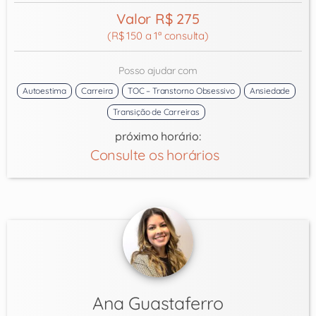
Valor R$ 275
(R$ 150 a 1ª consulta)
Posso ajudar com
Autoestima
Carreira
TOC – Transtorno Obsessivo
Ansiedade
Transição de Carreiras
próximo horário:
Consulte os horários
Ana Guastaferro