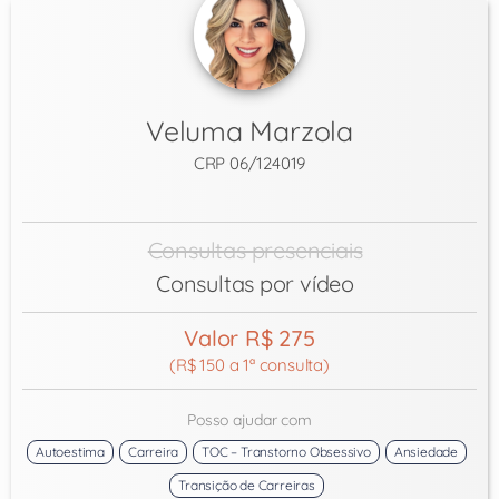
Veluma Marzola
CRP 06/124019
Consultas presenciais
Consultas por vídeo
Valor R$ 275
(R$ 150 a 1ª consulta)
Posso ajudar com
Autoestima
Carreira
TOC – Transtorno Obsessivo
Ansiedade
Transição de Carreiras