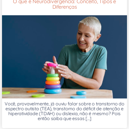
O que é Neurodivergência: Conceito, Tipos e
Diferenças
Você, provavelmente, já ouviu falar sobre o transtorno do
espectro autista (TEA), transtorno do déficit de atenção e
hiperatividade (TDAH) ou dislexia, não é mesmo? Pois
então saiba que essas [...]