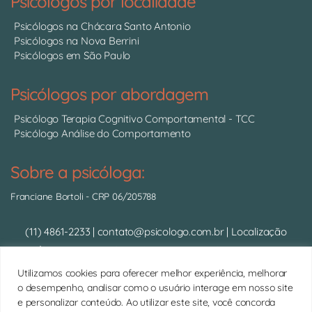
Psicólogos por localidade
Psicólogos na Chácara Santo Antonio
Psicólogos na Nova Berrini
Psicólogos em São Paulo
Psicólogos por abordagem
Psicólogo Terapia Cognitivo Comportamental - TCC
Psicólogo Análise do Comportamento
Sobre a psicóloga:
Franciane Bortoli
- CRP 06/205788
(11) 4861-2233
|
contato@psicologo.com.br
|
Localização
Psicólogo Presencial:
Av. das Nações Unidas, 14.401 - Torre
Tarumã - Cjto 2012 - Chácara Sto. Antônio (Próx. Morumbi e
Utilizamos cookies para oferecer melhor experiência, melhorar
Brooklin) - São Paulo/SP |
Google Maps
o desempenho, analisar como o usuário interage em nosso site
Psicólogo Online:
Sessões de psicoterapia por videochamada
e personalizar conteúdo. Ao utilizar este site, você concorda