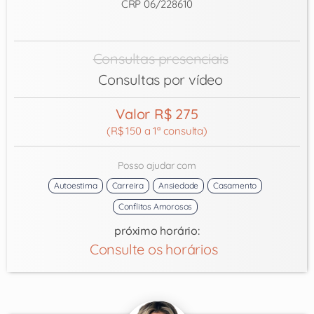
CRP 06/228610
Consultas presenciais
Consultas por vídeo
Valor R$ 275
(R$ 150 a 1ª consulta)
Posso ajudar com
Autoestima
Carreira
Ansiedade
Casamento
Conflitos Amorosos
próximo horário:
Consulte os horários