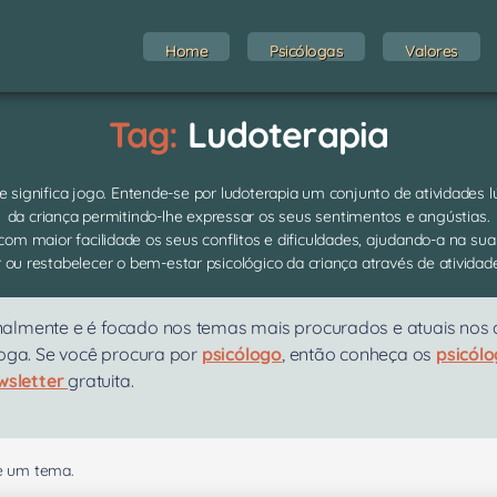
Home
Psicólogas
Valores
Tag:
Ludoterapia
que significa jogo. Entende-se por ludoterapia um conjunto de atividades
da criança permitindo-lhe expressar os seus sentimentos e angústias.
 com maior facilidade os seus conflitos e dificuldades, ajudando-a na su
ou restabelecer o bem-estar psicológico da criança através de atividade
almente e é focado nos temas mais procurados e atuais nos at
loga. Se você procura por
psicólogo
, então conheça os
psicól
wsletter
gratuita.
se um tema.