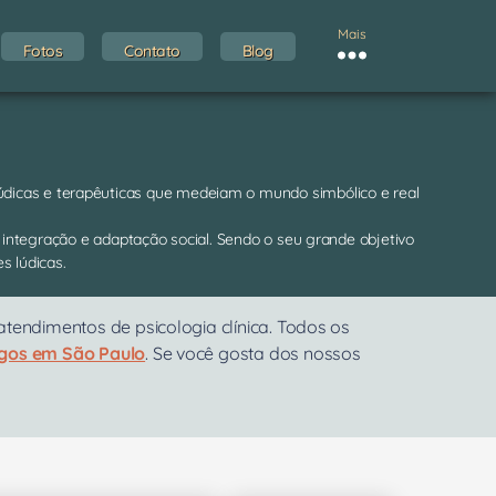
Mais
Fotos
Contato
Blog
 lúdicas e terapêuticas que medeiam o mundo simbólico e real
a integração e adaptação social. Sendo o seu grande objetivo
s lúdicas.
endimentos de psicologia clínica. Todos os
ogos em São Paulo
. Se você gosta dos nossos