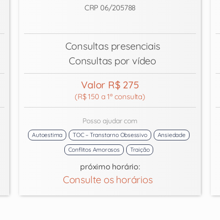
CRP 06/205788
Consultas presenciais
Consultas por vídeo
Valor R$ 275
(R$ 150 a 1ª consulta)
Posso ajudar com
Autoestima
TOC – Transtorno Obsessivo
Ansiedade
Conflitos Amorosos
Traição
próximo horário:
Consulte os horários