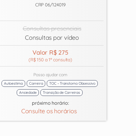
CRP 06/124019
Consultas presenciais
Consultas por vídeo
Valor R$ 275
(R$ 150 a 1ª consulta)
Posso ajudar com
Autoestima
Carreira
TOC – Transtorno Obsessivo
Ansiedade
Transição de Carreiras
próximo horário:
Consulte os horários