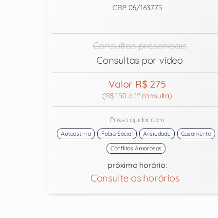
CRP 06/163775
Consultas presenciais
Consultas por vídeo
Valor R$ 275
(R$ 150 a 1ª consulta)
Posso ajudar com
Autoestima
Fobia Social
Ansiedade
Casamento
Conflitos Amorosos
próximo horário:
Consulte os horários