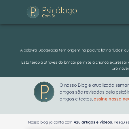
A palavra ludoterapia tem origem na palavra latina ‘ludos’ 
Esta terapia através do brincar permite à criança expressar
promover 
O nosso Blog é atualizado seman
artigos são revisados pela psicó
artigos e textos,
assine nossa ne
Nosso blog já conta com
428 artigos e vídeos
. Pesqui