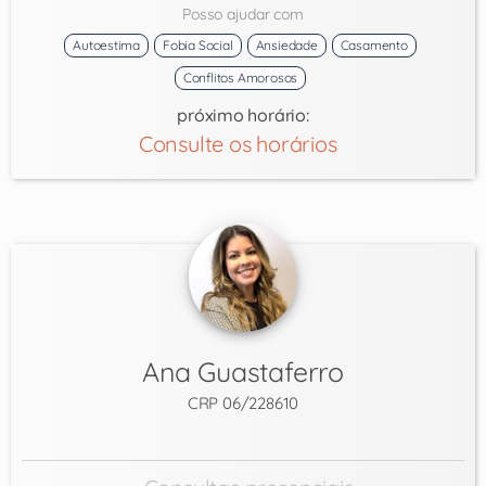
Posso ajudar com
Autoestima
Fobia Social
Ansiedade
Casamento
Conflitos Amorosos
próximo horário:
Consulte os horários
Ana Guastaferro
CRP 06/228610