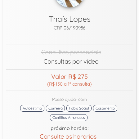
Thaís Lopes
CRP 06/190956
Consultas presenciais
Consultas por vídeo
Valor R$ 275
(R$ 150 a 1ª consulta)
Posso ajudar com
Autoestima
Carreira
Fobia Social
Casamento
Conflitos Amorosos
próximo horário:
Consulte os horários