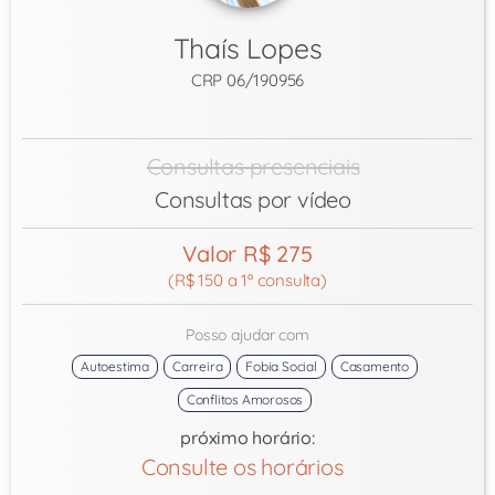
Thaís Lopes
CRP 06/190956
Consultas presenciais
Consultas por vídeo
Valor R$ 275
(R$ 150 a 1ª consulta)
Posso ajudar com
Autoestima
Carreira
Fobia Social
Casamento
Conflitos Amorosos
próximo horário:
Consulte os horários