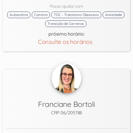
Posso ajudar com
Autoestima
Carreira
TOC – Transtorno Obsessivo
Ansiedade
Transição de Carreiras
próximo horário:
Consulte os horários
Franciane Bortoli
CRP 06/205788