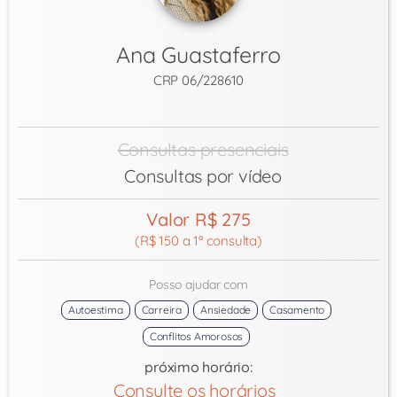
Ana Guastaferro
CRP 06/228610
Consultas presenciais
Consultas por vídeo
Valor R$ 275
(R$ 150 a 1ª consulta)
Posso ajudar com
Autoestima
Carreira
Ansiedade
Casamento
Conflitos Amorosos
próximo horário:
Consulte os horários