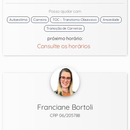
Posso ajudar com
Autoestima
Carreira
TOC – Transtorno Obsessivo
Ansiedade
Transição de Carreiras
próximo horário:
Consulte os horários
Franciane Bortoli
CRP 06/205788