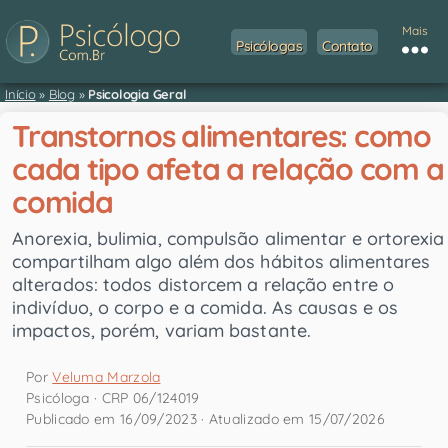
Mais
Psicólogas
Contato
Início
»
Blog
»
Psicologia Geral
Transtornos alimentares: como
cada tipo afeta a relação com a
comida
Anorexia, bulimia, compulsão alimentar e ortorexia
compartilham algo além dos hábitos alimentares
alterados: todos distorcem a relação entre o
indivíduo, o corpo e a comida. As causas e os
impactos, porém, variam bastante.
Por
Veluma Marzola
Psicóloga · CRP 06/124019
Publicado em 16/09/2023 · Atualizado em 15/07/2026