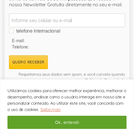
nossa Newsletter Gratuita diretamente no seu e-mail.
telefone internacional
E-mail:
Telefone:
QUERO RECEBER
Respeitamos seus dados: sem spam, e você cancela quando
quiser.
Política de Privacidade
Utilizamos cookies para oferecer melhor experiência, melhorar o
desempenho, analisar como o usuário interage em nosso site e
personalizar conteúdo. Ao utilizar este site, você concorda com
o uso de cookies.
Saiba mais
11 4861-2233
Secretária das
07hs às 21hs
Ok, entendi