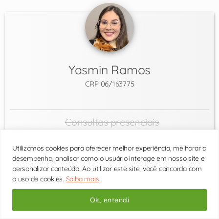
Yasmin Ramos
CRP 06/163775
Consultas presenciais
Consultas por vídeo
Utilizamos cookies para oferecer melhor experiência, melhorar o
desempenho, analisar como o usuário interage em nosso site e
Valor R$ 275
personalizar conteúdo. Ao utilizar este site, você concorda com
(R$ 150 a 1ª consulta)
o uso de cookies.
Saiba mais
Posso ajudar com
Ok, entendi
Autoestima
Fobia Social
Ansiedade
Casamento