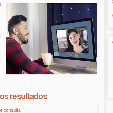
a
s
os resultados
or consulta