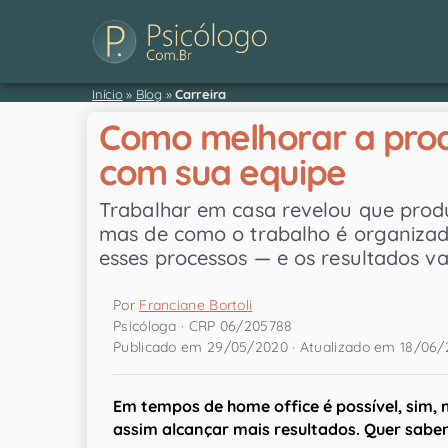
Início
»
Blog
»
Carreira
Como melhorar a prod
com sua equipe
Trabalhar em casa revelou que produ
mas de como o trabalho é organiza
esses processos — e os resultados v
Por
Franciane Bortoli
Psicóloga · CRP 06/205788
Publicado em 29/05/2020 · Atualizado em 18/06
Em tempos de home office é possível, sim, 
assim alcançar mais resultados. Quer sabe