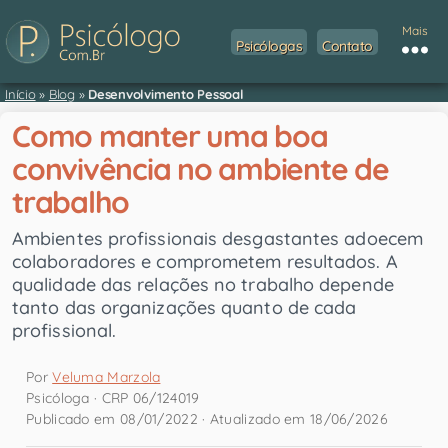
Mais
Psicólogas
Contato
Início
»
Blog
»
Desenvolvimento Pessoal
Como manter uma boa
convivência no ambiente de
trabalho
Ambientes profissionais desgastantes adoecem
colaboradores e comprometem resultados. A
qualidade das relações no trabalho depende
tanto das organizações quanto de cada
profissional.
Por
Veluma Marzola
Psicóloga · CRP 06/124019
Publicado em 08/01/2022 · Atualizado em 18/06/2026