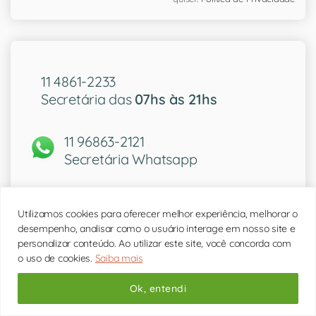
11 4861-2233
Secretária das
07hs às 21hs
11 96863-2121
Secretária Whatsapp
Utilizamos cookies para oferecer melhor experiência, melhorar o
desempenho, analisar como o usuário interage em nosso site e
Fotos do nosso consultório
personalizar conteúdo. Ao utilizar este site, você concorda com
o uso de cookies.
Saiba mais
Ok, entendi