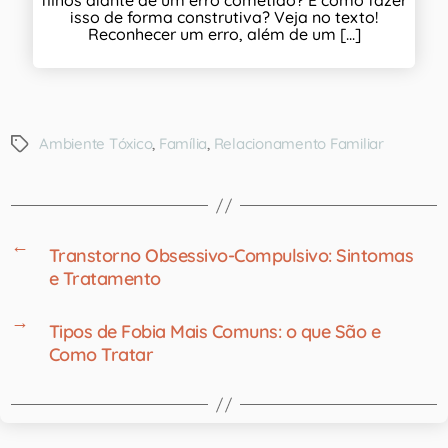
filhos diante de um erro cometido? E como fazer
isso de forma construtiva? Veja no texto!
Reconhecer um erro, além de um [...]
Ambiente Tóxico
,
Família
,
Relacionamento Familiar
←
Transtorno Obsessivo-Compulsivo: Sintomas
e Tratamento
→
Tipos de Fobia Mais Comuns: o que São e
Como Tratar