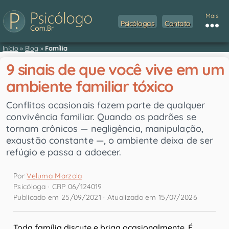
Mais
Psicólogas
Contato
Início
»
Blog
»
Família
9 sinais de que você vive em um
ambiente familiar tóxico
Conflitos ocasionais fazem parte de qualquer
convivência familiar. Quando os padrões se
tornam crônicos — negligência, manipulação,
exaustão constante —, o ambiente deixa de ser
refúgio e passa a adoecer.
Por
Veluma Marzola
Psicóloga · CRP 06/124019
Publicado em 25/09/2021 · Atualizado em 15/07/2026
Toda família discute e briga ocasionalmente. É